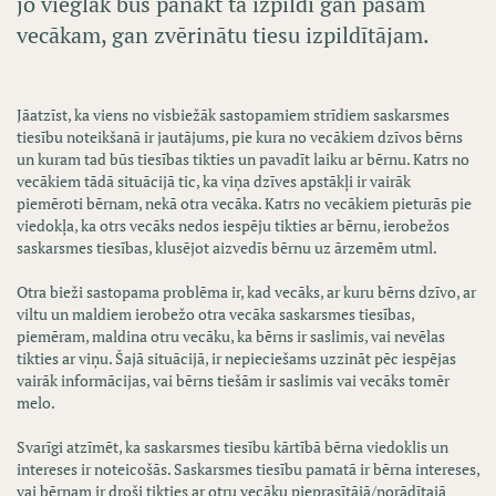
jo vieglāk būs panākt tā izpildi gan pašam
vecākam, gan zvērinātu tiesu izpildītājam
.
Jāatzīst, ka viens no visbiežāk sastopamiem strīdiem saskarsmes
tiesību noteikšanā ir jautājums, pie kura no vecākiem dzīvos bērns
un kuram tad būs tiesības tikties un pavadīt laiku ar bērnu. Katrs no
vecākiem tādā situācijā tic, ka viņa dzīves apstākļi ir vairāk
piemēroti bērnam, nekā otra vecāka. Katrs no vecākiem pieturās pie
viedokļa, ka otrs vecāks nedos iespēju tikties ar bērnu, ierobežos
saskarsmes tiesības, klusējot aizvedīs bērnu uz ārzemēm utml.
Otra bieži sastopama problēma ir, kad vecāks, ar kuru bērns dzīvo, ar
viltu un maldiem ierobežo otra vecāka saskarsmes tiesības,
piemēram, maldina otru vecāku, ka bērns ir saslimis, vai nevēlas
tikties ar viņu. Šajā situācijā, ir nepieciešams uzzināt pēc iespējas
vairāk informācijas, vai bērns tiešām ir saslimis vai vecāks tomēr
melo.
Svarīgi atzīmēt, ka saskarsmes tiesību kārtībā bērna viedoklis un
intereses ir noteicošās. Saskarsmes tiesību pamatā ir bērna intereses,
vai bērnam ir droši tikties ar otru vecāku pieprasītājā/norādītajā