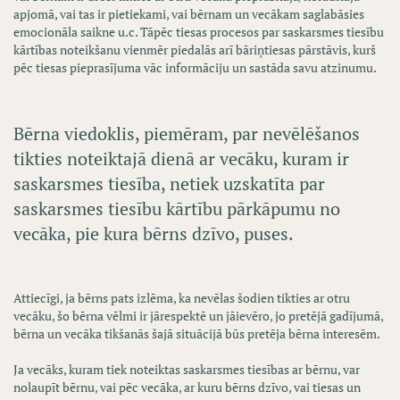
apjomā, vai tas ir pietiekami, vai bērnam un vecākam saglabāsies
emocionāla saikne u.c. Tāpēc tiesas procesos par saskarsmes tiesību
kārtības noteikšanu vienmēr piedalās arī bāriņtiesas pārstāvis, kurš
pēc tiesas pieprasījuma vāc informāciju un sastāda savu atzinumu.
Bērna viedoklis, piemēram, par nevēlēšanos
tikties noteiktajā dienā ar vecāku, kuram ir
saskarsmes tiesība, netiek uzskatīta par
saskarsmes tiesību kārtību pārkāpumu no
vecāka, pie kura bērns dzīvo, puses.
Attiecīgi, ja bērns pats izlēma, ka nevēlas šodien tikties ar otru
vecāku, šo bērna vēlmi ir jārespektē un jāievēro, jo pretējā gadījumā,
bērna un vecāka tikšanās šajā situācijā būs pretēja bērna interesēm.
Ja vecāks, kuram tiek noteiktas saskarsmes tiesības ar bērnu, var
nolaupīt bērnu, vai pēc vecāka, ar kuru bērns dzīvo, vai tiesas un