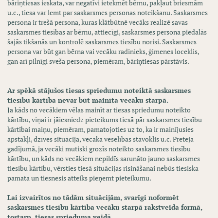
bāriņtiesas ieskata, var negatīvi ietekmēt bērnu, pakļaut briesmām
u.c., tiesa var lemt par saskarsmes personas noteikšanu. Saskarsmes
persona ir trešā persona, kuras klātbūtnē vecāks realizē savas
saskarsmes tiesības ar bērnu, attiecīgi, saskarsmes persona piedalās
šajās tikšanās un kontrolē saskarsmes tiesību norisi. Saskarsmes
persona var būt gan bērna vai vecāku radinieks, ģimenes loceklis,
gan arī pilnīgi sveša persona, piemēram, bāriņtiesas pārstāvis.
Ar spēkā stājušos tiesas spriedumu noteiktā saskarsmes
tiesību kārtība nevar būt mainīta vecāku starpā.
Ja kāds no vecākiem vēlas mainīt ar tiesas spriedumu noteikto
kārtību, viņai ir jāiesniedz pieteikums tiesā pār saskarsmes tiesību
kārtībai maiņu, piemēram, pamatojoties uz to, ka ir mainījusies
apstākļi, dzīves situācija, vecāka veselības stāvoklis u.c. Pretējā
gadījumā, ja vecāki mutiski grozīs noteikto saskarsmes tiesību
kārtību, un kāds no vecākiem nepildīs sarunāto jauno saskarsmes
tiesību kārtību, vērsties tiesā situācijas risināšanai nebūs tiesiska
pamata un tiesnesis atteiks pieņemt pieteikumu.
Lai izvairītos no tādām situācijām, svarīgi noformēt
saskarsmes tiesību kārtība vecāku starpā rakstveida formā,
tostarp, tiesas sprieduma veidā.