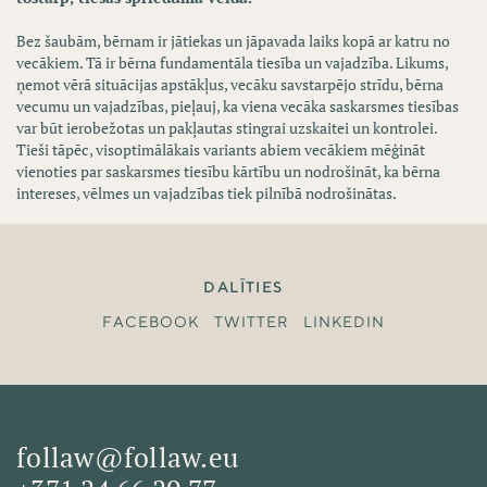
Bez šaubām, bērnam ir jātiekas un jāpavada laiks kopā ar katru no
vecākiem. Tā ir bērna fundamentāla tiesība un vajadzība. Likums,
ņemot vērā situācijas apstākļus, vecāku savstarpējo strīdu, bērna
vecumu un vajadzības, pieļauj, ka viena vecāka saskarsmes tiesības
var būt ierobežotas un pakļautas stingrai uzskaitei un kontrolei.
Tieši tāpēc, visoptimālākais variants abiem vecākiem mēģināt
vienoties par saskarsmes tiesību kārtību un nodrošināt, ka bērna
intereses, vēlmes un vajadzības tiek pilnībā nodrošinātas.
DALĪTIES
FACEBOOK
TWITTER
LINKEDIN
follaw@follaw.eu