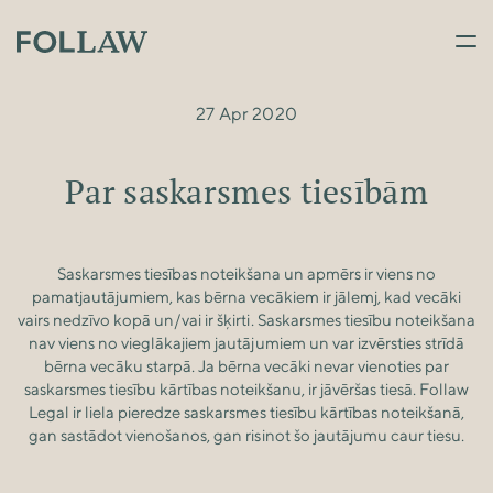
27 Apr 2020
Par saskarsmes tiesībām
Saskarsmes tiesības noteikšana un apmērs ir viens no
pamatjautājumiem, kas bērna vecākiem ir jālemj, kad vecāki
vairs nedzīvo kopā un/vai ir šķirti. Saskarsmes tiesību noteikšana
nav viens no vieglākajiem jautājumiem un var izvērsties strīdā
bērna vecāku starpā. Ja bērna vecāki nevar vienoties par
saskarsmes tiesību kārtības noteikšanu, ir jāvēršas tiesā. Follaw
Legal ir liela pieredze saskarsmes tiesību kārtības noteikšanā,
gan sastādot vienošanos, gan risinot šo jautājumu caur tiesu.