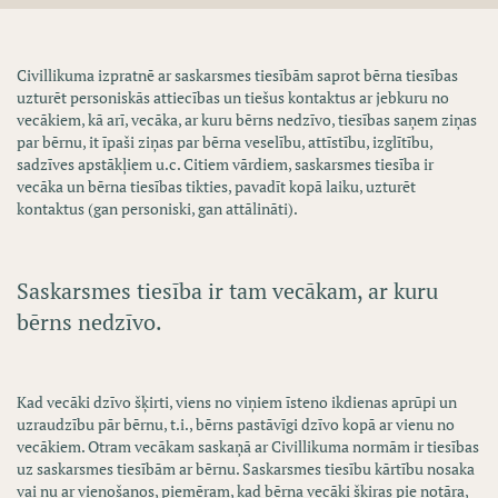
Civillikuma izpratnē ar saskarsmes tiesībām saprot bērna tiesības
uzturēt personiskās attiecības un tiešus kontaktus ar jebkuru no
vecākiem, kā arī, vecāka, ar kuru bērns nedzīvo, tiesības saņem ziņas
par bērnu, it īpaši ziņas par bērna veselību, attīstību, izglītību,
sadzīves apstākļiem u.c. Citiem vārdiem, saskarsmes tiesība ir
vecāka un bērna tiesības tikties, pavadīt kopā laiku, uzturēt
kontaktus (gan personiski, gan attālināti).
Saskarsmes tiesība ir tam vecākam, ar kuru
bērns nedzīvo.
Kad vecāki dzīvo šķirti, viens no viņiem īsteno ikdienas aprūpi un
uzraudzību pār bērnu, t.i., bērns pastāvīgi dzīvo kopā ar vienu no
vecākiem. Otram vecākam saskaņā ar Civillikuma normām ir tiesības
uz saskarsmes tiesībām ar bērnu. Saskarsmes tiesību kārtību nosaka
vai nu ar vienošanos, piemēram, kad bērna vecāki šķiras pie notāra,