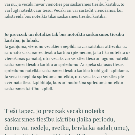
vai nu, ja vecāki nevar vienoties par saskarsmes tiesību kārtību, to
var lūgt noteikt caur tiesu. Vecāki arī var sastādīt vienošanos, kur
rakstveidā būs noteikta tikai saskarsmes tiesību kārtība.
Jo precīzāk un detalizētāk būs noteikta saskarsmes tiesību
kārtība, jo labāk.
Ja gadījumā, viens no vecākiem nepilda savas saistības attiecībā uz
sarunāto saskarsmes tiesību kārtību (piemēram, ja tā tika noteikta uz
vienošanās pamata), otrs vecāks var vērsties tiesā ar lūgumu noteikt
saskarsmes tiesību kārtību ar spriedumu. Ar spēkā stājušos tiesas
spriedumu noteiktā saskarsmes tiesību kārtībā ir obligāti izpildāma.
Ja vecāks nepilda spriedumā noteikto, otrs vecāks var vērsties pie
zvērināta tiesu izpildītāja, kurš arī nodrošina spriedumā noteikto
saskarsmes kārtību izpildi.
Tieši tāpēc, jo precīzāk vecāki noteiks
saskarsmes tiesību kārtību (laika periodu,
dienu vai nedēļu, svētku, brīvlaika sadalījumu),