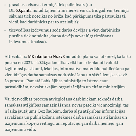
prasības celšanas termiņš tiek palielināts (no
DL
60.pantā
norādītajiem trim mēnešiem uz trīs gadiem, termiņa
sākums tiek noteikts no brīža, kad pārkāpums tika pārtraukts tā
vietā, kad darbinieks par to uzzinājis);
tiesvedības izdevumus sedz darba devējs (ja vien darbinieka
prasība tiek noraidīta, darba devējs nevar lūgt tiesāšanas
izdevumu atmaksu).
Attiecībā uz
MK rīkojumā Nr.578
norādīto plānu var atzīmēt, ka laika
posmā no 2021.– 2023.gadam tika veikti un ir ieplānoti vairāki
izglītojoši pasākumi, lekcijas, informatīvo materiālu publicēšana par
vienlīdzīgas darba samaksas nodrošināšanu un šķēršļiem, kas kavē
šo procesu. Pamatā Labklājības ministrija to īsteno caur
pašvaldībām, nevalstiskajām organizācijām un citām ministrijām.
Vai tiesvedības procesa atvieglošana darbiniekam sekmēs darba
samaksas atšķirības samazināšanos, nevar pateikt viennozīmīgi, tas
ir laika jautājums. Bez šaubām, darba algu atšķirības informācijas
savākšana un publiskošana ietekmēs darba samaksas atšķirības un
uzņēmuma kopējo reitingu un reputāciju gan darba ņēmēju, gan
uzņēmumu vidū.