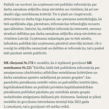
Pašlaik var novērot, ka uzņēmumi reti publisko informāciju par
darba samaksas atšķirību starp sievietēm un vīriešiem, kā arī nav
skaidri algu noteikšanas kritēriji. Tie ir plaši un visaptveroši,
attiecināmi uz darba tirgu kopumā, nav pieejama metodoloģija, kā
tiek aprēķināta alga, piemēram, informācijas tehnoloģiju nozares
speciālistiem. Jāatzīst, ka, meklējot informāciju internetā, neesmu
atradusi rādītājus par darba samaksas atšķirību starp sievietēm un
vīriešiem Latvijā. Uzņēmumu mājaslapās par to tiek minēts,
laikrakstu publikācijās uzņēmumu pārstāvji atsevišķi atzīmē, cik ir
svarīgi šo atšķirību samazināt un dalīties ar informāciju, taču praksē
tādi pārskati netiek publicēti.
MK rīkojumā Nr.578
ir norādīts, ka ir ieplānoti grozījumi
MK
noteikumos Nr.225
“Kārtība, kādā tiek publiskota informācija par
amatpersonu (darbinieku) atlīdzības noteikšanas kritērijiem un
darba samaksas apmēru sadalījumā pa amatu grupām”, kas
paredzētu pienākumu noteikt valsts un pašvaldību institūcijām,
kapitālsabiedrībām un publiski privātām kapitālsabiedrībām
pienākumu publiskot pārskatu par noteiktās amatu grupās
nodarbināto atalgojumu dalījumā pēc dzimuma. Saskaņā ar plānā
norādīto šo grozījumu īstenošanas termiņš bija 2022.gada
2.ceturksnis, taču grozījumi vēl netika veikti.