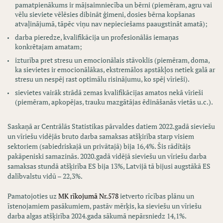
pamatpienākums ir mājsaimniecība un bērni (piemēram, agru vai
vēlu sieviete vēlēsies dibināt ģimeni, dosies bērna kopšanas
atvaļinājumā, tāpēc viņu nav nepieciešams paaugstināt amatā);
darba pieredze, kvalifikācija un profesionālās iemaņas
konkrētajam amatam;
izturība pret stresu un emocionālais stāvoklis (piemēram, doma,
ka sievietes ir emocionālākas, ekstremālos apstākļos netiek galā ar
stresu un nespēj rast optimālu risinājumu, ko spēj vīrieši).
sievietes vairāk strādā zemas kvalifikācijas amatos nekā vīrieši
(piemēram, apkopējas, trauku mazgātājas ēdināšanās vietās u.c.).
Saskaņā ar Centrālās Statistikas pārvaldes datiem 2022.gadā sieviešu
un vīriešu vidējās bruto darba samaksas atšķirība starp visiem
sektoriem (sabiedriskajā un privātajā) bija 16,4%. Šis rādītājs
pakāpeniski samazinās. 2020.gadā vidējā sieviešu un vīriešu darba
samaksas stundā atšķirība ES bija 13%, Latvijā tā bijusi augstākā ES
dalībvalstu vidū – 22,3%.
Pamatojoties uz
MK rīkojumā Nr.578
ietverto rīcības plānu un
īstenojamiem pasākumiem, pastāv mērķis, ka sieviešu un vīriešu
darba algas atšķirība 2024.gada sākumā nepārsniedz 14,1%.