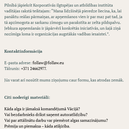
Pilnībā jāpiekrīt Korporatīvās ilgtspējas un atbildības institūta
vadītājas rakstā teiktajam: “Mana līdzšinējā pieredze liecina, ka, lai
panāktu reālas pārmaiņas, ar apņemšanos vien ir par maz pat tad, ja
tā apzīmogota ar sarkanu zīmogu un parakstīta ar zelta pildspalvu.
Jebkura apņemšanās ir jāpārvērš konkrētās iniciatīvās, un šajā ziņā
nozīmīga loma ir organizācijas augstākās vadības iesaistei.”.
Kontaktinformācija
E-pasta adrese:
follaw@follaw.eu
Tālrunis:
+371 24662977
.
Jūs varat arī nosūtīt mums ziņojumu caur formu, kas atrodas zemāk.
Citi noderīgi materiāli:
Kāda alga ir jāmaksā komandējumā Vācijā?
Vai bezdarbnieks drīkst saņemt autoratlīdzību?
Vai par attālinātu darbu var piemērot algas samazinājumu?
Prēmija un piemaksa – kāda atšķirība
.