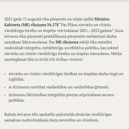
2021.gada 17.augustā tika pieņemts un stājās spēkā
Ministru
Kabineta (MK) rīkojums Nr.578
“Par Plānu sieviešu un vīriešu
vienlīdzīgu tiesību un iespēju veicināšanai 2021.–2023.gadam”, kura
ietvaros tika pārņemti priekšlikumā pieņemtie mehānismi darba
samaksas līdzsvarošanai. Par
MK rīkojuma
mērķi tika noteikts
nodrošināt integrētu, mērķtiecīgu un efektīvu politiku, kas sekmē
sieviešu un vīriešu vienlīdzīgu tiesību un iespēju īstenošanu. Mērķa
sasniegšanai tika izvirzīti trīs rīcības virzieni:
sieviešu un vīriešu vienlīdzīgas tiesības un iespējas darba tirgū un
izglītībā;
ar dzimumu saistītas vardarbības un vardarbības ģimenē;
dzimumu līdztiesības integrētās pieejas stiprināšana nozaru
politikās.
Raksta ietvaros tiks apskatīta pašreizējā situācija vienlīdzīgas
samaksas nodrošināšanā starp sievietēm un vīriešiem.