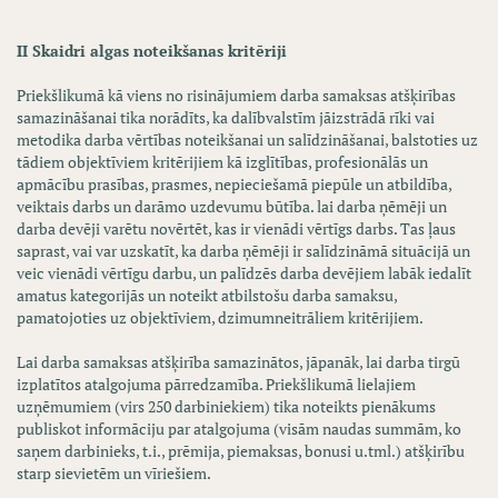
II Skaidri algas noteikšanas kritēriji
Priekšlikumā kā viens no risinājumiem darba samaksas atšķirības
samazināšanai tika norādīts, ka dalībvalstīm jāizstrādā rīki vai
metodika darba vērtības noteikšanai un salīdzināšanai, balstoties uz
tādiem objektīviem kritērijiem kā izglītības, profesionālās un
apmācību prasības, prasmes, nepieciešamā piepūle un atbildība,
veiktais darbs un darāmo uzdevumu būtība. lai darba ņēmēji un
darba devēji varētu novērtēt, kas ir vienādi vērtīgs darbs. Tas ļaus
saprast, vai var uzskatīt, ka darba ņēmēji ir salīdzināmā situācijā un
veic vienādi vērtīgu darbu, un palīdzēs darba devējiem labāk iedalīt
amatus kategorijās un noteikt atbilstošu darba samaksu,
pamatojoties uz objektīviem, dzimumneitrāliem kritērijiem.
Lai darba samaksas atšķirība samazinātos, jāpanāk, lai darba tirgū
izplatītos atalgojuma pārredzamība. Priekšlikumā lielajiem
uzņēmumiem (virs 250 darbiniekiem) tika noteikts pienākums
publiskot informāciju par atalgojuma (visām naudas summām, ko
saņem darbinieks, t.i., prēmija, piemaksas, bonusi u.tml.) atšķirību
starp sievietēm un vīriešiem.