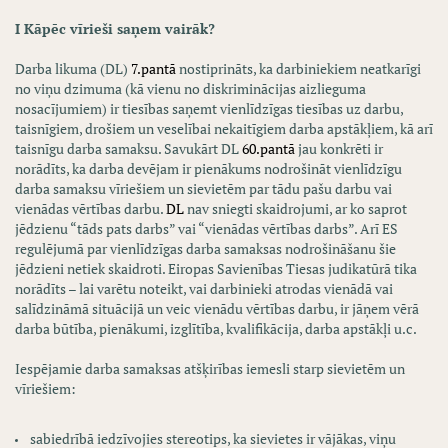
I Kāpēc vīrieši saņem vairāk?
Darba likuma (DL)
7.pantā
nostiprināts, ka darbiniekiem neatkarīgi
no viņu dzimuma (kā vienu no diskriminācijas aizlieguma
nosacījumiem) ir tiesības saņemt vienlīdzīgas tiesības uz darbu,
taisnīgiem, drošiem un veselībai nekaitīgiem darba apstākļiem, kā arī
taisnīgu darba samaksu. Savukārt DL
60.pantā
jau konkrēti ir
norādīts, ka darba devējam ir pienākums nodrošināt vienlīdzīgu
darba samaksu vīriešiem un sievietēm par tādu pašu darbu vai
vienādas vērtības darbu.
DL
nav sniegti skaidrojumi, ar ko saprot
jēdzienu “tāds pats darbs” vai “vienādas vērtības darbs”. Arī ES
regulējumā par vienlīdzīgas darba samaksas nodrošināšanu šie
jēdzieni netiek skaidroti. Eiropas Savienības Tiesas judikatūrā tika
norādīts – lai varētu noteikt, vai darbinieki atrodas vienādā vai
salīdzināmā situācijā un veic vienādu vērtības darbu, ir jāņem vērā
darba būtība, pienākumi, izglītība, kvalifikācija, darba apstākļi u.c.
Iespējamie darba samaksas atšķirības iemesli starp sievietēm un
vīriešiem:
sabiedrībā iedzīvojies stereotips, ka sievietes ir vājākas, viņu