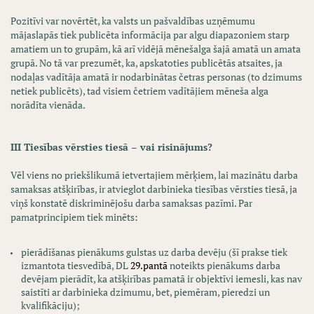
Pozitīvi var novērtēt, ka valsts un pašvaldības uzņēmumu
mājaslapās tiek publicēta informācija par algu diapazoniem starp
amatiem un to grupām, kā arī vidējā mēnešalga šajā amatā un amata
grupā. No tā var prezumēt, ka, apskatoties publicētās atsaites, ja
nodaļas vadītāja amatā ir nodarbinātas četras personas (to dzimums
netiek publicēts), tad visiem četriem vadītājiem mēneša alga
norādīta vienāda.
III Tiesības vērsties tiesā – vai risinājums?
Vēl viens no priekšlikumā ietvertajiem mērķiem, lai mazinātu darba
samaksas atšķirības, ir atvieglot darbinieka tiesības vērsties tiesā, ja
viņš konstatē diskriminējošu darba samaksas pazīmi. Par
pamatprincipiem tiek minēts:
pierādīšanas pienākums gulstas uz darba devēju (šī prakse tiek
izmantota tiesvedībā, DL
29.pantā
noteikts pienākums darba
devējam pierādīt, ka atšķirības pamatā ir objektīvi iemesli, kas nav
saistīti ar darbinieka dzimumu, bet, piemēram, pieredzi un
kvalifikāciju);