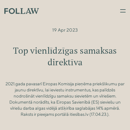
19 Apr 2023
Top vienlīdzīgas samaksas
direktīva
2021.gada pavasarī Eiropas Komisija pieņēma priekšlikumu par
jaunu direktīvu, lai ieviestu instrumentus, kas palīdzēs
nodrošināt vienlīdzīgu samaksu sievietēm un vīriešiem.
Dokumentā norādīts, ka Eiropas Savienībā (ES) sieviešu un
vīriešu darba algas vidējā atšķirība saglabājas 14% apmērā.
Raksts ir pieejams portālā itiesības.lv (17.04.23.).