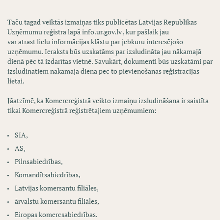
Taču tagad veiktās izmaiņas tiks publicētas Latvijas Republikas
Uzņēmumu reģistra lapā info.ur.gov.lv , kur pašlaik jau
var atrast lielu informācijas klāstu par jebkuru interesējošo
uzņēmumu. Ieraksts būs uzskatāms par izsludināta jau nākamajā
dienā pēc tā izdarītas vietnē. Savukārt, dokumenti būs uzskatāmi par
izsludinātiem nākamajā dienā pēc to pievienošanas reģistrācijas
lietai.
Jāatzīmē, ka Komercreģistrā veikto izmaiņu izsludināšana ir saistīta
tikai Komercreģistrā reģistrētajiem uzņēmumiem:
SIA,
AS,
Pilnsabiedrības,
Komandītsabiedrības,
Latvijas komersantu filiāles,
ārvalstu komersantu filiāles,
Eiropas komercsabiedrības.