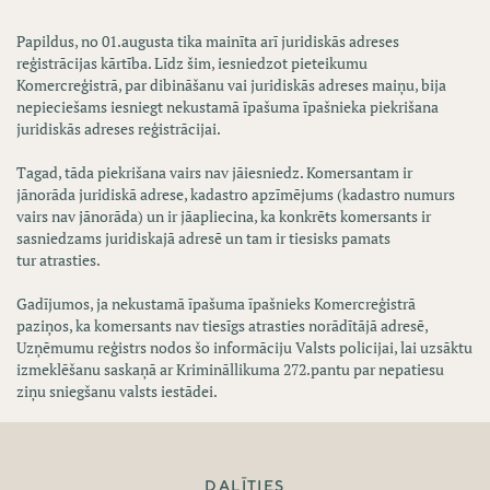
Papildus, no 01.augusta tika mainīta arī juridiskās adreses
reģistrācijas kārtība. Līdz šim, iesniedzot pieteikumu
Komercreģistrā, par dibināšanu vai juridiskās adreses maiņu, bija
nepieciešams iesniegt nekustamā īpašuma īpašnieka piekrišana
juridiskās adreses reģistrācijai.
Tagad, tāda piekrišana vairs nav jāiesniedz. Komersantam ir
jānorāda juridiskā adrese, kadastro apzīmējums (kadastro numurs
vairs nav jānorāda) un ir jāapliecina, ka konkrēts komersants ir
sasniedzams juridiskajā adresē un tam ir tiesisks pamats
tur atrasties.
Gadījumos, ja nekustamā īpašuma īpašnieks Komercreģistrā
paziņos, ka komersants nav tiesīgs atrasties norādītājā adresē,
Uzņēmumu reģistrs nodos šo informāciju Valsts policijai, lai uzsāktu
izmeklēšanu saskaņā ar Krimināllikuma 272.pantu par nepatiesu
ziņu sniegšanu valsts iestādei.
DALĪTIES