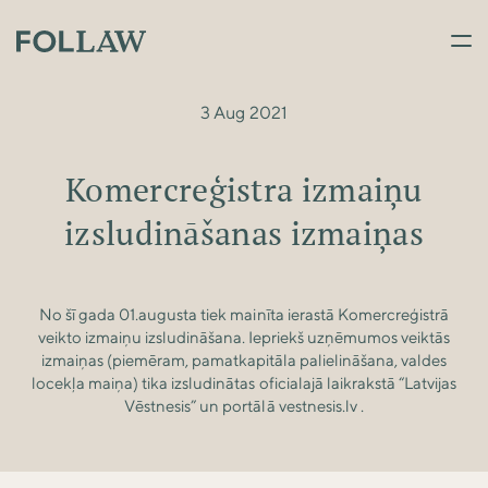
3 Aug 2021
Komercreģistra izmaiņu
izsludināšanas izmaiņas
No šī gada 01.augusta tiek mainīta ierastā Komercreģistrā
veikto izmaiņu izsludināšana. Iepriekš uzņēmumos veiktās
izmaiņas (piemēram, pamatkapitāla palielināšana, valdes
locekļa maiņa) tika izsludinātas oficialajā laikrakstā “Latvijas
Vēstnesis” un portālā vestnesis.lv .